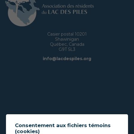
Casier postal 10201
Shawinigan
Québec, Canada
G9T 5L3
info@lacdespiles.org
Consentement aux fichiers témoins
(cookies)