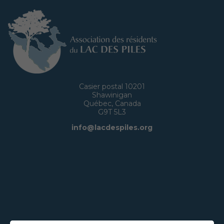
Casier postal 10201
Shawinigan
Québec, Canada
G9T 5L3
info@lacdespiles.org