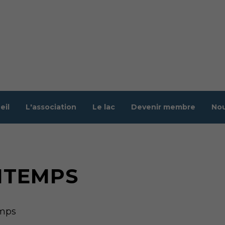
eil
L'association
Le lac
Devenir membre
Nou
NTEMPS
emps