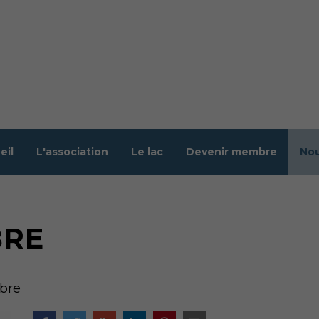
eil
L'association
Le lac
Devenir membre
Nou
BRE
bre