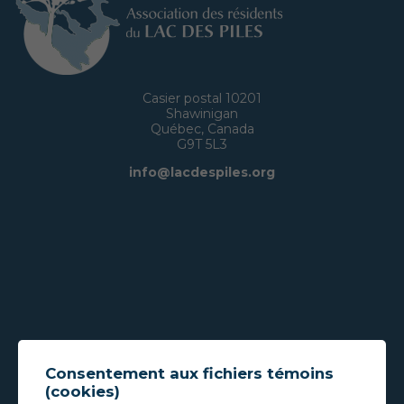
Casier postal 10201
Shawinigan
Québec, Canada
G9T 5L3
info@lacdespiles.org
Consentement aux fichiers témoins
(cookies)